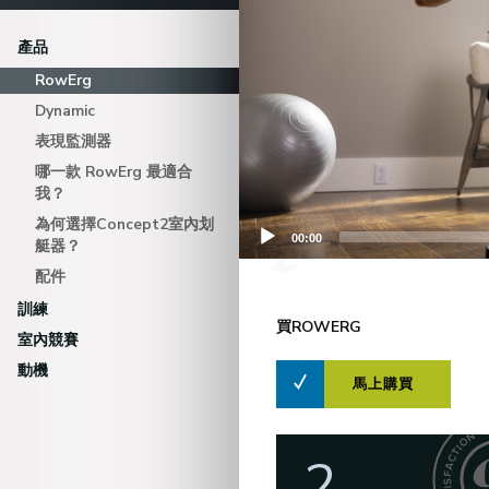
產品
RowErg
Dynamic
表現監測器
哪一款 RowErg 最適合
我？
為何選擇Concept2室內划
00:00
艇器？
配件
訓練
買ROWERG
室內競賽
動機
馬上購買
2