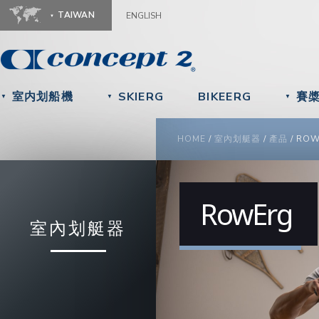
Ju
TAIWAN
ENGLISH
室内划船機
SKIERG
BIKEERG
賽
▼
▼
▼
YOU ARE HERE
HOME
/
室內划艇器
/
產品
/
ROW
Video
Player
RowErg
室內划艇器