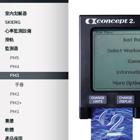
室內划艇器
SKIERG
心率監測設備
滑軌
監測器
PM5
PM4
PM3
手冊
PM2
PM2+
PM1
賽槳
軟體
產品保固