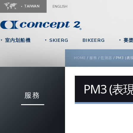
Ju
TAIWAN
ENGLISH
室内划船機
SKIERG
BIKEERG
賽
▼
▼
▼
YOU ARE HERE
HOME
/
服務
/
監測器
/
PM3 (表
PM3 (表
服務