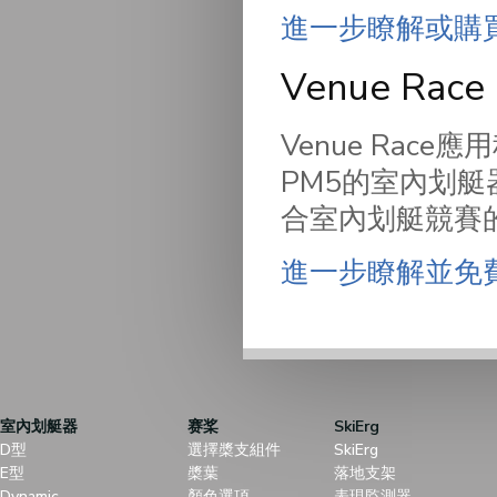
進一步瞭解或購
Venue Race
Venue Rac
PM5的室內划艇
合室內划艇競賽的
進一步瞭解並免
室內划艇器
赛桨
SkiErg
D型
選擇槳支組件
SkiErg
E型
槳葉
落地支架
Dynamic
顏色選項
表現監測器