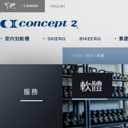
Ju
TAIWAN
ENGLISH
室内划船機
SKIERG
BIKEERG
賽
▼
▼
▼
YOU ARE HERE
HOME
/
服務
/
軟體
軟體
服務