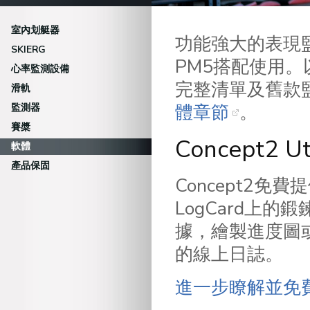
室內划艇器
功能強大的表現
SKIERG
PM5搭配使用
心率監測設備
完整清單及舊款監
滑軌
體章節
。
監測器
賽槳
Concept2 Uti
軟體
產品保固
Concept2免費提
LogCard上的鍛
據，繪製進度圖
的線上日誌。
進一步瞭解並免