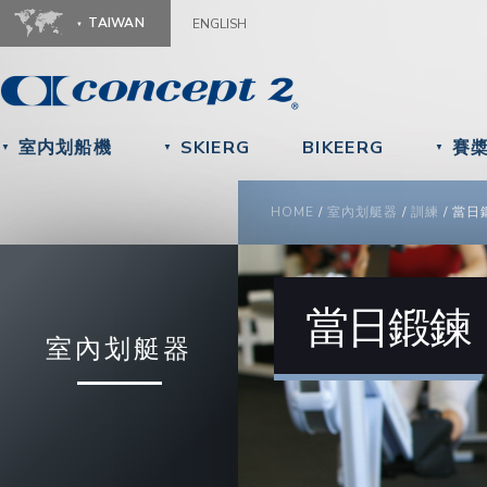
Ju
TAIWAN
ENGLISH
室内划船機
SKIERG
BIKEERG
賽
▼
▼
▼
YOU ARE HERE
HOME
/
室內划艇器
/
訓練
/
當日
當日鍛鍊
室內划艇器