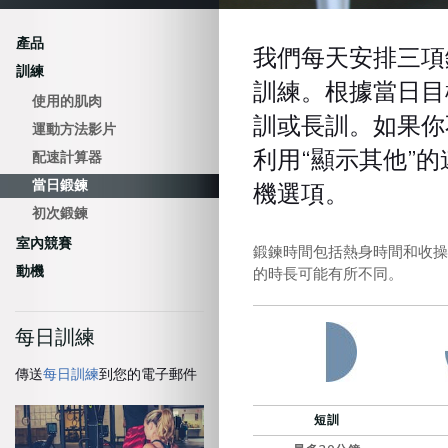
產品
我們每天安排三項
訓練
訓練。根據當日目
使用的肌肉
訓或長訓。如果你
運動方法影片
利用“顯示其他”
配速計算器
當日鍛鍊
機選項。
初次鍛鍊
室內競賽
鍛鍊時間包括熱身時間和收操
動機
的時長可能有所不同。
每日訓練
傳送
每日訓練
到您的電子郵件
短訓