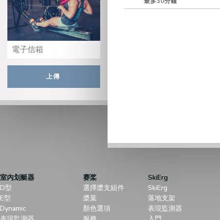
最多30分鐘
上傳
室內划艇器
赛桨
SkiErg
D型
選擇槳支組件
SkiErg
E型
槳葉
落地支架
Dynamic
顏色選項
表現監測器
表現監測器
服務
入門