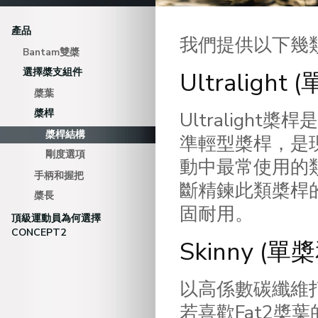
產品
我們提供以下幾
Bantam雙槳
選擇槳支組件
Ultralight
槳葉
槳桿
Ultralight
槳桿結構
準輕型槳桿，是
剛度選項
動中最常使用的
手柄和握把
斷精鍊此類槳桿
槳長
固耐用。
頂級運動員為何選擇
CONCEPT2
Skinny (單
以高係數碳纖維打
若喜歡Fat2槳