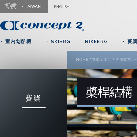
Ju
TAIWAN
ENGLISH
室内划船機
SKIERG
BIKEERG
賽
▼
▼
▼
YOU ARE HERE
HOME
/
賽槳
/
產品
/
選擇槳支組
槳桿結構
賽槳