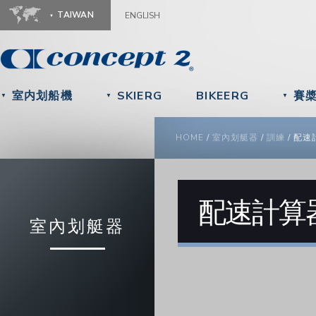
Ju
TAIWAN
ENGLISH
室内划船機
SKIERG
BIKEERG
賽
▼
▼
▼
YOU ARE HERE
HOME
/
室內划艇器
/
訓練
/
配速
配速計算
室內划艇器